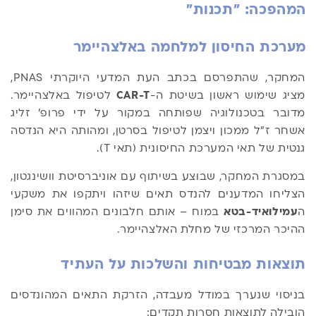
המהפכה: "תכנות"
מערכת החיסון למלחמה באלצהיימר
המחקר, שהתפרסם בכתב העת המדעי היוקרתי PNAS,
מציג שימוש ראשון בשיטת ה-
CAR-T
לטיפול באלצהיימר.
מדובר בטכנולוגיה שפותחה במקור על ידי פרופ' זליג
אשחר ז"ל ממכון ויצמן לטיפול בסרטן, ומהותה היא הנדסה
גנטית של תאי המערכת החיסונית (תאי T).
במסגרת המחקר, שבוצע בשיתוף עם אוניברסיטת וושינגטון,
הצליחו המדענים להנדס תאים שיזהו ויתקפו את משקעי
ה
עמילואיד-בטא
במוח – אותם חלבונים המהווים את סימן
ההיכר המרכזי של מחלת האלצהיימר.
תוצאות מבטיחות והשלכות על העתיד
בניסוי שנערך במודל מעבדה, הזרקת התאים המהונדסים
הובילה לתוצאות חסרות תקדים: