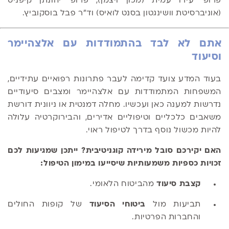
פרופ' עידו עמית (מכון ויצמן), פרופ' יהונתן קיפניס
(אוניברסיטת וושינגטון בסנט לואיס) וד"ר פבל בוסקוביץ.
אתם לא לבד בהתמודדות עם אלצהיימר
וסיעוד
בעוד המדע צועד קדימה לעבר פתרונות רפואיים עתידיים,
המשפחות המתמודדות עם אלצהיימר ומצבים סיעודיים
נדרשות למענה כאן ועכשיו. מחלה דמנטית או ניוונית דורשת
משאבים כלכליים וטיפוליים אדירים, והבירוקרטיה עלולה
להיות מכשול נוסף בדרך לטיפול ראוי.
האם יקירכם סובל מירידה קוגניטיבית? ייתכן שמגיעות לכם
זכויות כספיות משמעותיות שיסייעו במימון הטיפול:
קצבת סיעוד
מהביטוח הלאומי.
תביעות מול
ביטוחי הסיעוד
של קופות החולים
והחברות הפרטיות.