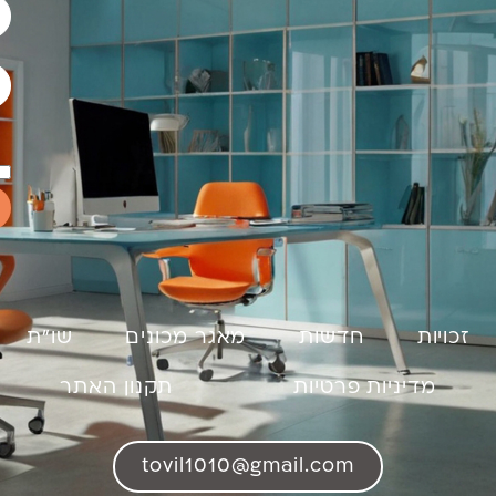
זכויות
חדשות
מאגר מכונים
שו"ת
מדיניות פרטיות
תקנון האתר
tovil1010@gmail.com​