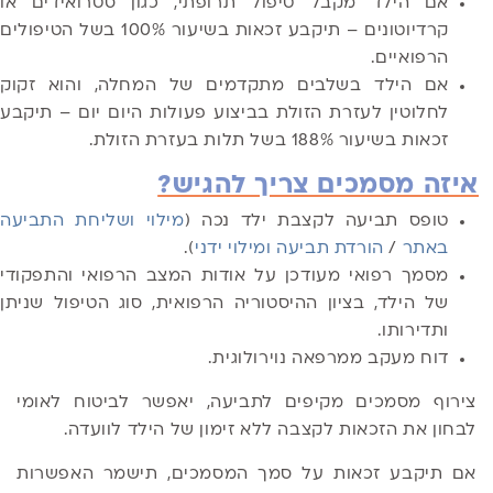
אם הילד מקבל טיפול תרופתי, כגון סטרואידים או
קרדיוטונים – תיקבע זכאות בשיעור 100% בשל הטיפולים
הרפואיים.
אם הילד בשלבים מתקדמים של המחלה, והוא זקוק
לחלוטין לעזרת הזולת בביצוע פעולות היום יום – תיקבע
זכאות בשיעור 188% בשל תלות בעזרת הזולת.
איזה מסמכים צריך להגיש?
טופס תביעה לקצבת ילד נכה (
מילוי ושליחת התביעה
באתר
/
הורדת תביעה ומילוי ידני
).
מסמך רפואי מעודכן על אודות המצב הרפואי והתפקודי
של הילד, בציון ההיסטוריה הרפואית, סוג הטיפול שניתן
ותדירותו.
דוח מעקב ממרפאה נוירולוגית.
צירוף מסמכים מקיפים לתביעה, יאפשר לביטוח לאומי
לבחון את הזכאות לקצבה ללא זימון של הילד לוועדה.
אם תיקבע זכאות על סמך המסמכים, תישמר האפשרות