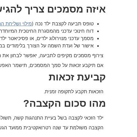
איזה מסמכים צריך להגי
טופס תביעה לקצבת ילד נכה (
מילוי ושליחת ה
דוח חינוכי עדכני מהמסגרת החינוכית המיוחד
מסמך עדכני מנוירולוג ילדים, או פסיכיאטר יל
אישור של ועדת השמה על הצורך בלימודים במ
צירוף מסמכים מקיפים לתביעה, יאפשר לבחון את הז
אם תיקבע זכאות על סמך המסמכים, תישמר האפשרות לבקש בתוך 45 ימים להיב
קביעת זכאות
הזכאות תקבע לתקופה זמנית.
מהו סכום הקצבה?
ילד הזכאי לקצבה בשל בעיית התנהגות קשה, תשולם עבור
הקצבה משולמת עד שנה רטרואקטיבית ממועד הגש