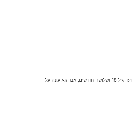
הורה ל​ילד הסובל מבעיית התנהגות קשה ולומד במסגרת חינוכית מיוחדת, עשוי להיות זכאי לקצבת ילד נכה מגיל 91 יום ועד גיל 18 ושלושה חודשים, אם הוא עונה על