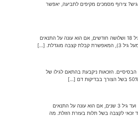
הגיש? צירוף מסמכים מקיפים לתביעה, יאפשר
הורה ל​ילד שעבר ניתוח סטומה או הזקוק לצנתור של שלפוחית השתן, עשוי להיות זכאי לקצבת ילד נכה מגיל 91 יום ועד גיל 18 ושלושה חודשים, אם הוא עונה על התנאים
גדלת. […]
ושלושה חודשים, אם הוא עונה על התנאים הבסיסיים. הזכאות ניקבעת בהתאם לגילו של
הורה לילד הסובל מעיכוב התפתחותי באופן החורג במידה ניכרת מבני גילו, עשוי להיות זכאי לקצבת ילד נכה מגיל 91 יום ועד גיל 3 שנים, אם הוא עונה על התנאים
 המקרים בדיקה של הילד בוועדה. לאחר גיל 3, ניתן לבדוק אם הילד זכאי לקצבה בשל תלות בעזרת הזולת. מה