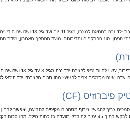
הורה ל​ילד הסובל מאפילפסיה עשוי להיות זכ
תי הניתן, סוג ההתקפים ותדירותם, מועד ההתקף האחרון, מידת ההש
רת)
הורה לילד הזקוק לסיוע בתקשו
ועדה. איזה מסמכים צריך להגיש? מהו סכום הקצבה? ילד הזכאי לק
פיברוזיס (CF)
מכים צריך להגיש? צירוף מסמכים מקיפים לתביעה, יאפשר לבחון א
תיקבע זכאות על סמך המסמכים, תישמר האפשרות לבקש בתוך 45 ימים להיבדק בוועד