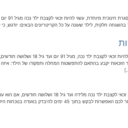
שגחה חלקית, לילד שעונה על כל הקריטריונים הבאים: יודגש, כי לא 
ות
הורה ל​ילד הסובל ממחלה ניוונית פרוגרסיבית ע
ור הזכאות יקבע בהתאם להתפשטות המחלה ותפקודו של הילד: איזה
]
הורה ל​ילד המקבל טיפול קבוע בדיאליזה עשוי להיות זכאי לקצב
להגיש? אם תיקבע זכאות על סמך המסמכים, תישמר לכם האפשרות לבק