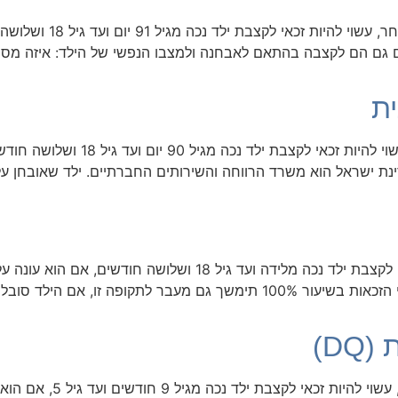
הורה ל​ילד הסובל מפסיכו
אים גם הם לקצבה בהתאם לאבחנה ולמצבו הנפשי של הילד: איזה מס
ת
הורה לילד הלוקה במוגבלות שכלית התפ
 ישראל הוא משרד הרווחה והשירותים החברתיים. ילד שאובחן על 
הורה לילד החולה במחלה ממארת, עשוי להיות זכאי לקצבת ילד נכה מ
לטיפולים הניתנים לילד: ילד המקבל טיפול כימותרפי הזכאות בשיעור 100% תי
D)
הורה לילד עם מנת תפקוד נ