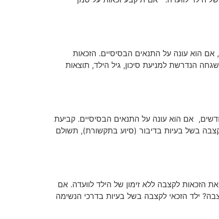
אי לקצבת ילד נכה בהתאם למצבו, מגיל 91 יום ועד גיל 18 ושלושה חודשים, אם הוא עונה על התנאים הבסיסיים. הזכאות
גחה הנדרשת למניעת סיכון, גיל הילד, תוצאות
רת בשל לקות שפה ודיבור, עשוי להיות זכאי לקצבת ילד נכה מגיל 3 עד גיל 18 ושלושה חודשים, אם הוא עונה על התנאים הבסיסיים. קביעת
צבה בשל בעיות בדיבור (סיוע בתקשורת), תשולם
ת הזכאות לקצבה ללא זימון של הילד לוועדה. אם
ה בנוכחות הילד. מהו סכום הקצבה? ילד הזכאי לקצבה בשל בעיות בדרכי הנשימה