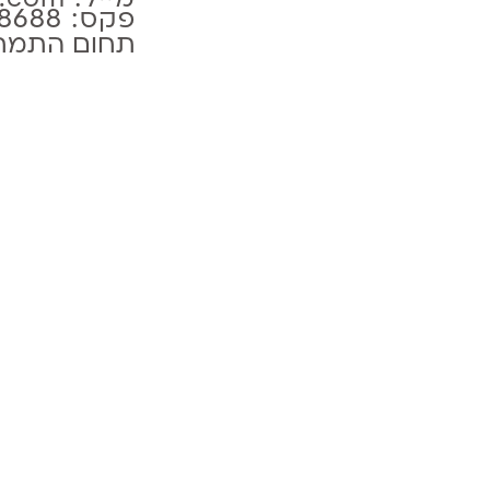
מייל: info@tsaad.com
פקס: 03-6448688
תחום התמח