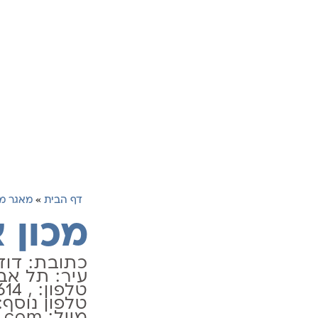
דף הבית
»
מאגר מכ
מכון 
כתובת: דוד אבידן 
עיר: תל אב
טלפון: , 036442614
טלפון נוסף: , 878762