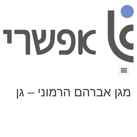
מגן אברהם הרמוני – גן