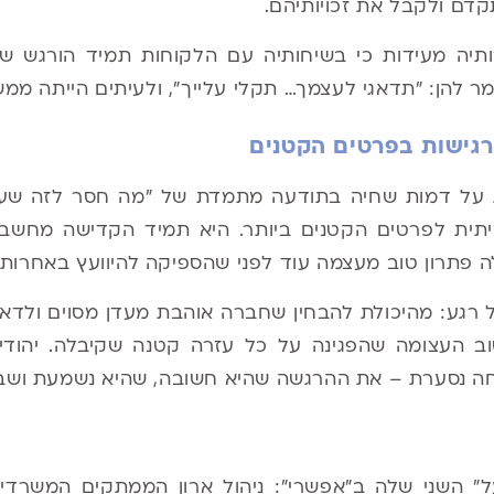
דם ולקבל את זכויותיהם.
יה מעידות כי בשיחותיה עם הלקוחות תמיד הורגש 
 להן: "תדאגי לעצמך… תקלי עלייך", ולעיתים הייתה ממש
רגישות בפרטים הקטנים
 על דמות שחיה בתודעה מתמדת של "מה חסר לזה שעומד
תית לפרטים הקטנים ביותר. היא תמיד הקדישה מחשבה
לה פתרון טוב מעצמה עוד לפני שהספיקה להיוועץ באחרות.
ל רגע: מהיכולת להבחין שחברה אוהבת מעדן מסוים ולדאוג
וב העצומה שהפגינה על כל עזרה קטנה שקיבלה. יהוד
ה נסערת – את ההרגשה שהיא חשובה, שהיא נשמעת ושב
 השני שלה ב"אפשרי": ניהול ארון הממתקים המשרדי