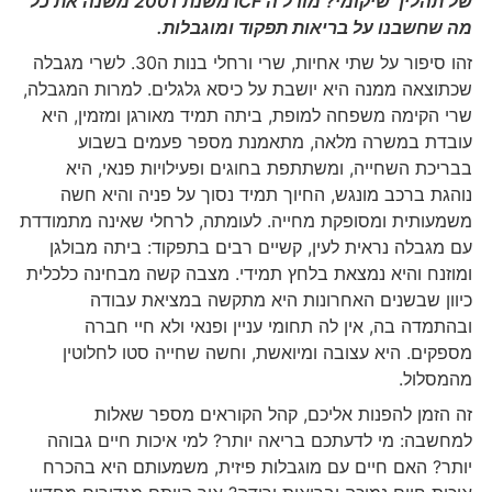
של תהליך שיקומי? מודל ה ICF משנת 2001 משנה את כל
מה שחשבנו על בריאות תפקוד ומוגבלות.
זהו סיפור על שתי אחיות, שרי ורחלי בנות ה30. לשרי מגבלה
שכתוצאה ממנה היא יושבת על כיסא גלגלים. למרות המגבלה,
שרי הקימה משפחה למופת, ביתה תמיד מאורגן ומזמין, היא
עובדת במשרה מלאה, מתאמנת מספר פעמים בשבוע
בבריכת השחייה, ומשתתפת בחוגים ופעילויות פנאי, היא
נוהגת ברכב מונגש, החיוך תמיד נסוך על פניה והיא חשה
משמעותית ומסופקת מחייה. לעומתה, לרחלי שאינה מתמודדת
עם מגבלה נראית לעין, קשיים רבים בתפקוד: ביתה מבולגן
ומוזנח והיא נמצאת בלחץ תמידי. מצבה קשה מבחינה כלכלית
כיוון שבשנים האחרונות היא מתקשה במציאת עבודה
ובהתמדה בה, אין לה תחומי עניין ופנאי ולא חיי חברה
מספקים. היא עצובה ומיואשת, וחשה שחייה סטו לחלוטין
מהמסלול.
זה הזמן להפנות אליכם, קהל הקוראים מספר שאלות
למחשבה: מי לדעתכם בריאה יותר? למי איכות חיים גבוהה
יותר? האם חיים עם מוגבלות פיזית, משמעותם היא בהכרח