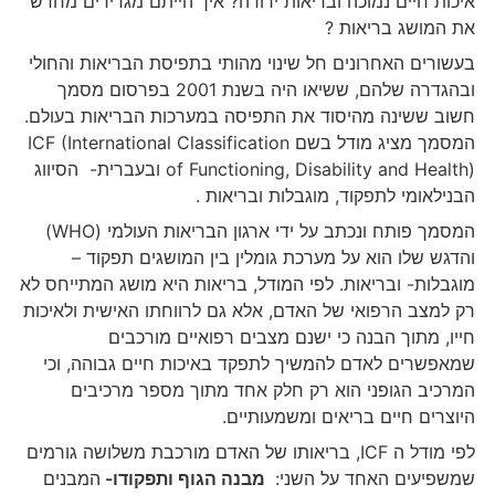
איכות חיים נמוכה ובריאות ירודה? איך הייתם מגדירים מחדש
את המושג בריאות ?
בעשורים האחרונים חל שינוי מהותי בתפיסת הבריאות והחולי
ובהגדרה שלהם, ששיאו היה בשנת 2001 בפרסום מסמך
חשוב ששינה מהיסוד את התפיסה במערכות הבריאות בעולם.
המסמך מציג מודל בשם ICF (International Classification
of Functioning, Disability and Health) ובעברית- הסיווג
הבנילאומי לתפקוד, מוגבלות ובריאות .
המסמך פותח ונכתב על ידי ארגון הבריאות העולמי (WHO)
והדגש שלו הוא על מערכת גומלין בין המושגים תפקוד –
מוגבלות- ובריאות. לפי המודל, בריאות היא מושג המתייחס לא
רק למצב הרפואי של האדם, אלא גם לרווחתו האישית ולאיכות
חייו, מתוך הבנה כי ישנם מצבים רפואיים מורכבים
שמאפשרים לאדם להמשיך לתפקד באיכות חיים גבוהה, וכי
המרכיב הגופני הוא רק חלק אחד מתוך מספר מרכיבים
היוצרים חיים בריאים ומשמעותיים.
לפי מודל ה ICF, בריאותו של האדם מורכבת משלושה גורמים
שמשפיעים האחד על השני:
מבנה הגוף ותפקודו-
המבנים