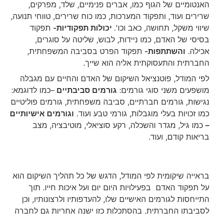
האנטומיים של הגוף כמו, אברים פנימיים, שלד, מפרקים,
שרירים ועוד, ותפקוד המערכות, כמו כוח שרירים, טווחי תנועה,
שיווי משקל, תחושה, כאב וכו'.
יכולות תפקודיות-
תפקוד
בסיסי של האדם, כמו ניידות, לבוש, שליטה על סוגרים,
אכילה.
והשתתפות-
תפקוד הפרט בסביבה המשפחתית,
החברתית והתעסוקתית אליה הוא שייך.
לפי המודל, פוטנציאל השיקום של האדם והחיים עם מגבלה
מושפעים משני סוגי גורמים:
גורמים סביבתיים
–כמו לדוגמא:
נגישות, גורמים חברתיים, סביבה משפחתית, גורמים פוליטיים
כמו זכויות בעלי מוגבלות, גורמי טבע ועוד.
וגורמים אישיותיים
–
כמו גיל, מגדר והשכלה, רקע סוציאלי, מוטיבציה, מצב
בריאות קודם, ועוד.
בראייה שיקומית לפי המודל, הדגש של כל תהליך השיקום הוא
על תפקוד האדם בפעילויות היום יום ועל איכות חייו. תוך
התייחסות לגורמים האישיים שלו, להעדפותיו ולרצונותיו, וכן
לסביבתו החברתית. בהסתכלות כזו ישנה אחריות גם לחברה