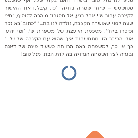
מגיע לנו מזל טוב" בישרה האם בקול שעל אף שנשמע
מטושטש – שידר שמחה גדולה, "כן, קיבלנו את האישור
לקצבה עבור ש'! אבל רגע, אל תסגרו" מיהרה להוסיף, "חצי
שעה לפני שאושרה הקצבה, נולדה לנו בת…" "כתוב 'בא זכר
וכיכרו בידו'", מסכמת היועצת של משפחת ש', "ומי יודע,
אולי הכיכר הזו מתחשבנת איך שהוא עם הקצבה של ש'…"
כך או כך, למשפחה באה הרווחה כשעוד פינה של דאגה
נסגרה לצד השמחה הגדולה בהולדת הבת. מזל טוב!