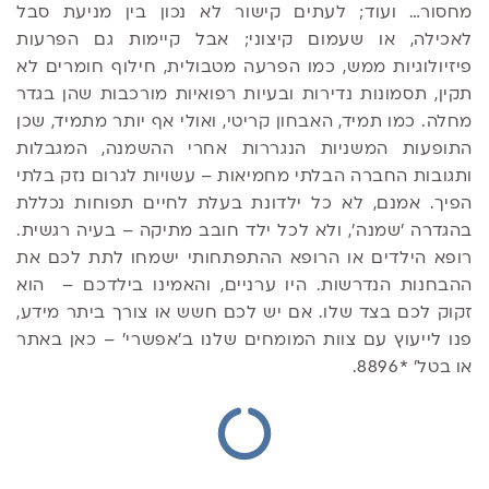
מחסור… ועוד; לעתים קישור לא נכון בין מניעת סבל
לאכילה, או שעמום קיצוני; אבל קיימות גם הפרעות
פיזיולוגיות ממש, כמו הפרעה מטבולית, חילוף חומרים לא
תקין, תסמונות נדירות ובעיות רפואיות מורכבות שהן בגדר
מחלה. כמו תמיד, האבחון קריטי, ואולי אף יותר מתמיד, שכן
התופעות המשניות הנגררות אחרי ההשמנה, המגבלות
ותגובות החברה הבלתי מחמיאות – עשויות לגרום נזק בלתי
הפיך. אמנם, לא כל ילדונת בעלת לחיים תפוחות נכללת
בהגדרה 'שמנה', ולא לכל ילד חובב מתיקה – בעיה רגשית.
רופא הילדים או הרופא ההתפתחותי ישמחו לתת לכם את
ההבחנות הנדרשות. היו ערניים, והאמינו בילדכם – הוא
זקוק לכם בצד שלו. אם יש לכם חשש או צורך ביתר מידע,
פנו לייעוץ עם צוות המומחים שלנו ב'אפשרי' – כאן באתר
או בטל' *8896.