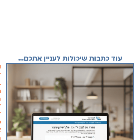
עוד כתבות שיכולות לעניין אתכם...
ק
ל
ב
ח
ה
ל
ל
מ
א
ה