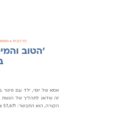
דף הבית
»
מאמר
'הטוב והמי
ב
אמא של יוסי, ילד עם פיגור 
זה שדאג לתהליך של הגשת תב
הקורה, הוא התבשר: 57,671 ₪ הופקדו בחשבונו מביטוח לאומי – דמי הקצבה אליה היה יוסי זכאי