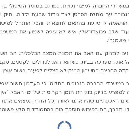
במשרדי החברה למיצוי זכויות, כמו גם במוסד הטיפולי בו
בורה עם מחלת הסרטן לצד גידול שבעת ילדיה. 'תיק יו
 הותאמה לו סייעת בהתאם לתוצאות, והכל התנהל למישר
עוד שלב פרוצדוראלי; איש לא ציפה לשמוע את המשפט ה
 משמגר'.
נים לבדוק עם האב את תמונת המצב הכלכלית. הם השת
ל את המערכה בבית, כשהוא דואג לגדולים ולקטנים, מקב
דה החריגה בחשבון הבנק לא הצליח לפענח בשום אופן…
במשרדי החברה הנבוכים החליטו כי העדכון חשוב אפילו
 למפרע בדיוק בנקודת הזמן הקריטית של ימי האבל. 'אין
ם האכפתיים שהיו אתנו לאורך כל הדרך, נמצאים אתנו 
 יתברך, הם בפירוש תוספת כוח בהתמודדות הלא פשוטה'