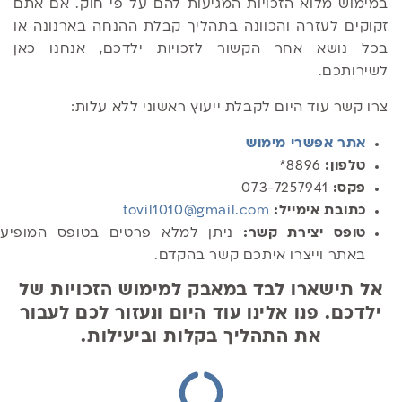
במימוש מלוא הזכויות המגיעות להם על פי חוק. אם אתם
זקוקים לעזרה והכוונה בתהליך קבלת ההנחה בארנונה או
בכל נושא אחר הקשור לזכויות ילדכם, אנחנו כאן
לשירותכם.
צרו קשר עוד היום לקבלת ייעוץ ראשוני ללא עלות:
אתר אפשרי מימוש
טלפון:
8896*
פקס:
073-7257941
כתובת אימייל:
tovil1010@gmail.com‬
טופס יצירת קשר:
ניתן למלא פרטים בטופס המופיע
באתר וייצרו איתכם קשר בהקדם.
אל תישארו לבד במאבק למימוש הזכויות של
ילדכם. פנו אלינו עוד היום ונעזור לכם לעבור
את התהליך בקלות וביעילות.