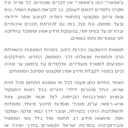
ב'אפשרי' כמו ב'אפשרי' אין דברים שטחיים. כל פנייה וכל
מקרה נלמדים לגופם לעומק. כך לקראת השקת האתר, גויס
צוות נרחב ומקצועי בתחומי המדיה לעיצוב אתר ידידותי
ובעל ממשק נוח וקל, כמו גם להזרמת תכנים איכותיים
וברורים על בסיס יומי, בהענקת מידע אמין וממוקד בחלוקה
לפי קטגוריות ותתי נושאים.
תוצאות ההשקעה ניכרות היטב בפניות המגוונות והשאלות
הרב תחומיות שנשלחו דרך הממשק החדש. הפידבקים
המגיעים למשרד מעודדים, ומלמדים על צימאון ער שהיה
קיים במגזר לקבלת מידע אמין ומקצועי ממיטב המומחים.
האתר החדש נותן מענה לכל מי שנפגש התחום מכל זווית
שהיא, החל מהורים לילדי חינו"מ בכל רמות התפקוד
ובמגוון המורכבויות הקיימות, לצד אנשי מקצוע, צוות
פרא-רפואי, עו"ס, מנהלי מוסדות לחינוך מיוחד, ומוסדות
להשתלבות החניך בקהילה, ועובר דרך גבאי צדקה ועסקני
חסד, שימצאו מידע רב תחומי מול כלל גופי הממשל
והבירוקרטיה במדינת ישראל הקשורים בדרך ישירה או