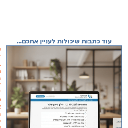
עוד כתבות שיכולות לעניין אתכם...
ק
ל
ב
ח
ה
ל
ל
מ
א
ה
ס