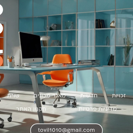
זכויות
חדשות
מאגר מכונים
שו"ת
מדיניות פרטיות
תקנון האתר
tovil1010@gmail.com​